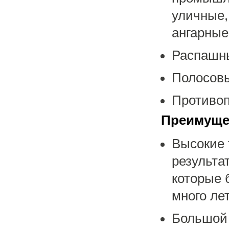
уличные,
ангарные
Распашны
Полосовы
Противоп
Преимуще
Высокие 
результа
которые 
много ле
Большой 