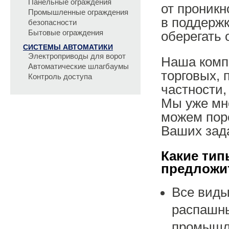
Панельные ограждения
от проникн
Промышленные ограждения
в поддерж
безопасности
Бытовые ограждения
оберегать 
СИСТЕМЫ АВТОМАТИКИ
Электроприводы для ворот
Наша комп
Автоматические шлагбаумы
торговых,
Контроль доступа
частности
Мы уже мно
можем пор
Ваших зад
Какие ти
предложи
Все виды
распашны
промышле