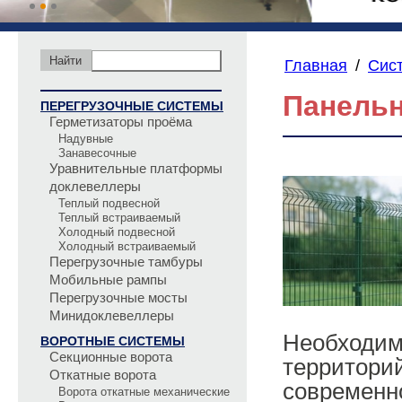
Главная
/
Сис
Панель
ПЕРЕГРУЗОЧНЫЕ СИСТЕМЫ
Герметизаторы проёма
Надувные
Занавесочные
Уравнительные платформы
доклевеллеры
Теплый подвесной
Теплый встраиваемый
Холодный подвесной
Холодный встраиваемый
Перегрузочные тамбуры
Мобильные рампы
Перегрузочные мосты
Минидоклевеллеры
Необходим
ВОРОТНЫЕ СИСТЕМЫ
Секционные ворота
территорий
Откатные ворота
современно
Ворота откатные механические