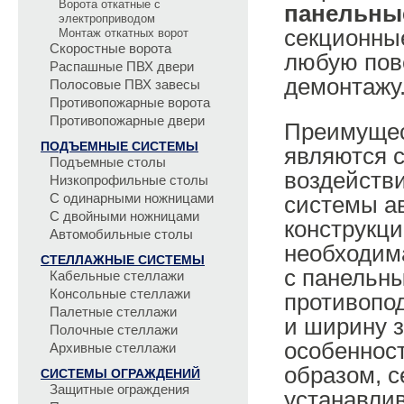
Ворота откатные с
панельны
электроприводом
секционны
Монтаж откатных ворот
Скоростные ворота
любую пове
Распашные ПВХ двери
демонтажу
Полосовые ПВХ завесы
Противопожарные ворота
Противопожарные двери
Преимуще
ПОДЪЕМНЫЕ СИСТЕМЫ
являются 
Подъемные столы
воздейств
Низкопрофильные столы
С одинарными ножницами
системы а
С двойными ножницами
конструкц
Автомобильные столы
необходим
СТЕЛЛАЖНЫЕ СИСТЕМЫ
с панельн
Кабельные стеллажи
Консольные стеллажи
противопод
Палетные стеллажи
и ширину з
Полочные стеллажи
особенност
Архивные стеллажи
образом, 
СИСТЕМЫ ОГРАЖДЕНИЙ
Защитные ограждения
устанавли