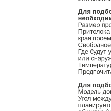
Для подб
необходи
Размер про
Притолока 
края проем
Свободное 
Где будут 
или снару
Температу
Предпочит
Для подб
Модель до
Угол межд
планируетс