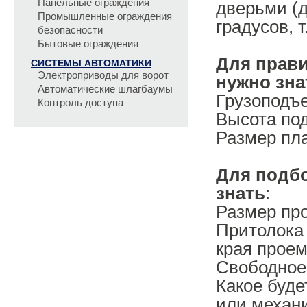
Панельные ограждения
дверьми (д
Промышленные ограждения
градусов, 
безопасности
Бытовые ограждения
Для прав
СИСТЕМЫ АВТОМАТИКИ
Электроприводы для ворот
нужно зн
Автоматические шлагбаумы
Грузоподъ
Контроль доступа
Высота по
Размер пл
Для подб
знать
:
Размер про
Притолока 
края проем
Свободное 
Какое буде
или механ