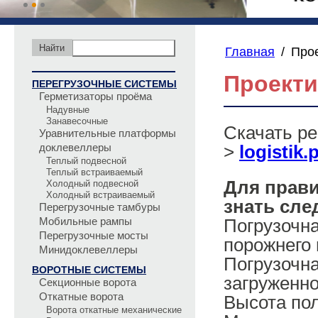
Главная
/
Про
Проект
ПЕРЕГРУЗОЧНЫЕ СИСТЕМЫ
Герметизаторы проёма
Надувные
Занавесочные
Скачать ре
Уравнительные платформы
доклевеллеры
>
logistik.
Теплый подвесной
Теплый встраиваемый
Для прав
Холодный подвесной
Холодный встраиваемый
знать сл
Перегрузочные тамбуры
Мобильные рампы
Погрузочн
Перегрузочные мосты
порожнего 
Минидоклевеллеры
Погрузочн
ВОРОТНЫЕ СИСТЕМЫ
загруженно
Секционные ворота
Откатные ворота
Высота пол
Ворота откатные механические