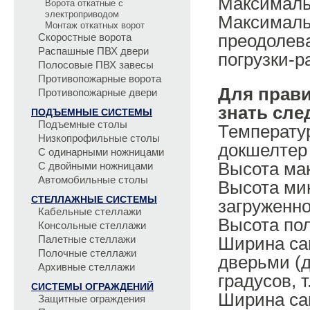
Максимальн
Ворота откатные с
электроприводом
Максималь
Монтаж откатных ворот
преодолева
Скоростные ворота
Распашные ПВХ двери
погрузки-р
Полосовые ПВХ завесы
Противопожарные ворота
Для прав
Противопожарные двери
знать сл
ПОДЪЕМНЫЕ СИСТЕМЫ
Подъемные столы
Температу
Низкопрофильные столы
докшелтер 
С одинарными ножницами
Высота мак
С двойными ножницами
Автомобильные столы
Высота ми
СТЕЛЛАЖНЫЕ СИСТЕМЫ
загруженно
Кабельные стеллажи
Высота пол
Консольные стеллажи
Палетные стеллажи
Ширина сам
Полочные стеллажи
дверьми (д
Архивные стеллажи
градусов, 
СИСТЕМЫ ОГРАЖДЕНИЙ
Ширина са
Защитные ограждения