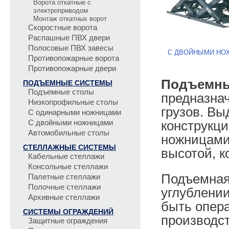
Ворота откатные с
электроприводом
Монтаж откатных ворот
Скоростные ворота
Распашные ПВХ двери
Полосовые ПВХ завесы
С ДВОЙНЫМИ НО
Противопожарные ворота
Противопожарные двери
Подъемны
ПОДЪЕМНЫЕ СИСТЕМЫ
Подъемные столы
предназна
Низкопрофильные столы
грузов. Вы
С одинарными ножницами
С двойными ножницами
конструкци
Автомобильные столы
ножницами
СТЕЛЛАЖНЫЕ СИСТЕМЫ
высотой, 
Кабельные стеллажи
Консольные стеллажи
Подъемная 
Палетные стеллажи
Полочные стеллажи
углублении
Архивные стеллажи
быть опера
СИСТЕМЫ ОГРАЖДЕНИЙ
производст
Защитные ограждения