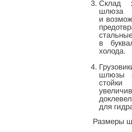
Склад х
шлюза
и возмож
предотв
стальн
в буква
холода.
Грузови
шлюзы 
стойки
увеличив
доклеве
для гидр
Размеры ш