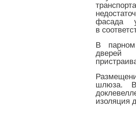
транспо
недостато
фасада у
в соответс
В парном
дверей
пристраива
Размещени
шлюза. 
доклевелл
изоляция д