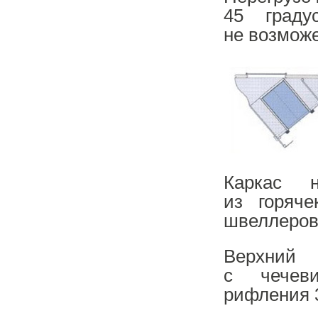
45 граду
не возможе
Каркас 
из горяч
швеллеров
Верхний
с чечев
рифления 