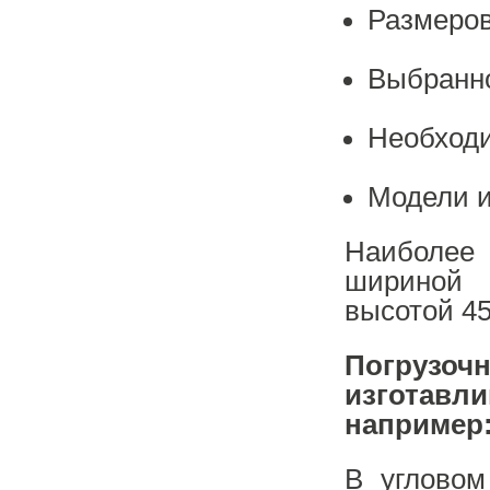
Размеров
Выбранно
Необходи
Модели и
Наибол
шир
высотой 45
Погрузо
изготавл
например
В угловом