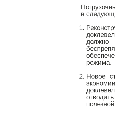
Погрузо
в следующ
Реконст
доклевел
должн
беспреп
обеспеч
режима.
Новое ст
эконом
доклеве
отводить
полезной